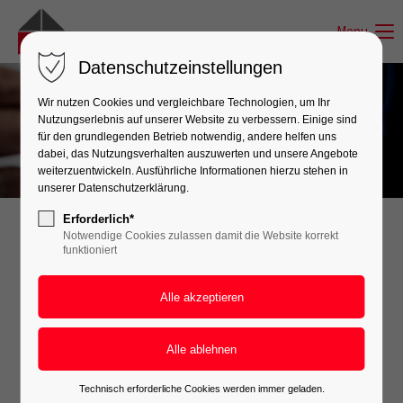
Menu
Datenschutzeinstellungen
Wir nutzen Cookies und vergleichbare Technologien, um Ihr
Nutzungserlebnis auf unserer Website zu verbessern. Einige sind
für den grundlegenden Betrieb notwendig, andere helfen uns
dabei, das Nutzungsverhalten auszuwerten und unsere Angebote
weiterzuentwickeln. Ausführliche Informationen hierzu stehen in
unserer Datenschutzerklärung.
Erforderlich*
Notwendige Cookies zulassen damit die Website korrekt
Elektro-Netzwerk Ramsauer GmbH
funktioniert
& Co.KG
Ziegeleistraße 20
84149 Velden
E-Mail:
info@ramsauer-elektro.de
Telefon:
Technisch erforderliche Cookies werden immer geladen.
08742 - 967 99 16